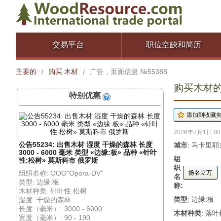
交易平台
职位空缺和简历
主要的
购买 木材
广告，页面信息 №55388
/
/
购买木材的广
特别优惠
2026年7月1日 08
公告55234: 出售木材 湿度 干燥的森林 长度
城市
: 马卡里耶
3000 - 6000 毫米 类型 «边缘:板» 品种 «针叶
组
性:松树» 莫斯科市 俄罗斯
织
组织名称: OOO"Opora-DV"
扬名立万
名
类型: 边缘:板
称:
木材种类: 针叶性:松树
类型
: 边缘:板
湿度: 干燥的森林
长度（毫米）: 3000 - 6000
木材种类
: 落
宽度（毫米）: 90 - 190