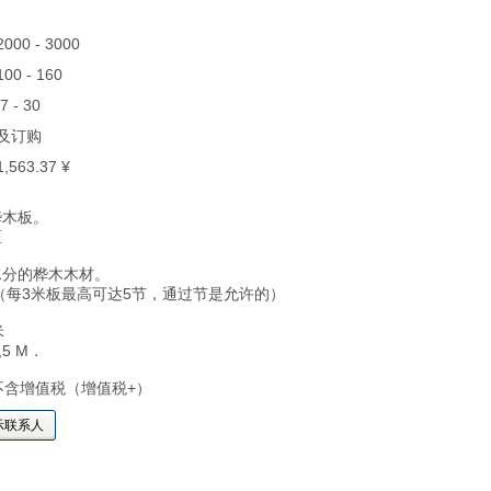
 2000 - 3000
 100 - 160
27 - 30
货及订购
 1,563.37 ¥
桦木板。
区
水分的桦木木材。
（每3米板最高可达5节，通过节是允许的）
米
2,5 M．
不含增值税（增值税+）
示联系人