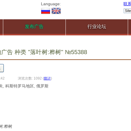
Language:
联
发布广告
行业论坛
告 种类 "落叶树:桦树" №55388
:42
浏览次数: 1092
(
统计
)
夫, 科斯特罗马地区, 俄罗斯
叶树:桦树