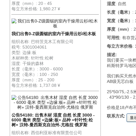
厚度（mm）: 20 - 45
湿度
: 自然
每立方米价格: 1,980.27 ¥
长度（毫米）
:
宽度（毫米）
:
厚度（mm）
: 
我们出售0-Z级圆锯的室内干燥用云杉/松木板
可用性
: 有存
组织名称: 巴特茨克木工有限公司
每立方米价格
:
税号: 5301004061
类型: 边缘:板
描述:
木材种类: 针叶性:松树
我们要买一块
湿度: 干燥的森林
科斯特罗马地
长度（毫米）: 3000 - 6000
宽度（毫米）: 100 - 250
我们购买天然
厚度（mm）: 25 - 200
AB级无芯白板
每立方米价格: 1,737.08 ¥
25*50/75,-2.5
. 43*90/130 - 
价格是18卢布
公告54180: 出售木材 湿度 自然 长度 3000 -
联系方式:
显
6000 毫米 类型 «边缘:板» 品种 «针叶性:松
树» 汉特-曼西斯克自治州-尤格拉 俄罗斯
组织名称: 西伯利亚标准有限责任公司