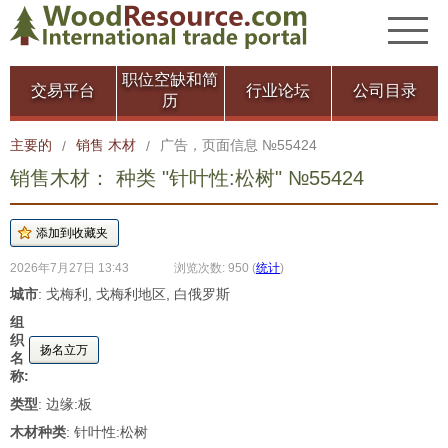
职位空缺和简
交易平台
行业论坛
公司目录
历
主要的
销售 木材
广告，页面信息 №55424
/
/
销售木材： 种类 "针叶性:松树" №55424
2026年7月27日 13:43
浏览次数: 950
(
统计
)
城市
: 戈梅利, 戈梅利地区, 白俄罗斯
组
织
扬名立万
名
称:
类型
: 边缘:板
木材种类
: 针叶性:松树