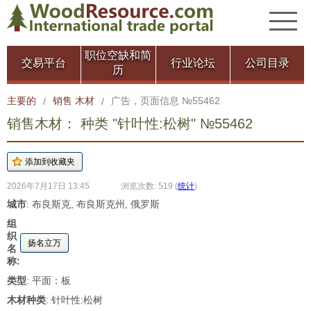
职位空缺和简
交易平台
行业论坛
公司目录
历
主要的
销售 木材
广告，页面信息 №55462
/
/
销售木材： 种类 "针叶性:松树" №55462
2026年7月17日 13:45
浏览次数: 519
(
统计
)
城市
: 布良斯克, 布良斯克州, 俄罗斯
组
织
扬名立万
名
称:
类型
: 平面：板
木材种类
: 针叶性:松树