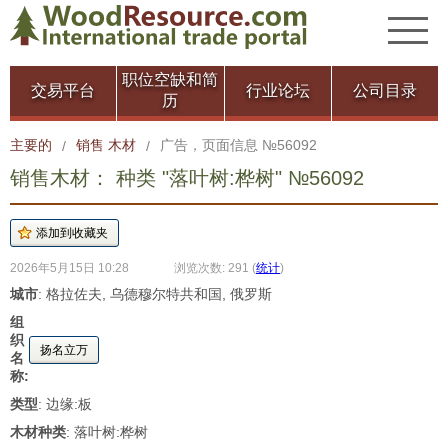
职位空缺和简
交易平台
行业论坛
公司目录
历
主要的
销售 木材
广告，页面信息 №56092
/
/
销售木材： 种类 "落叶树:桦树" №56092
2026年5月15日 10:28
浏览次数: 291
(
统计
)
城市
: 格拉佐夫, 乌德穆尔特共和国, 俄罗斯
组
织
扬名立万
名
称:
类型
: 边缘:板
木材种类
: 落叶树:桦树