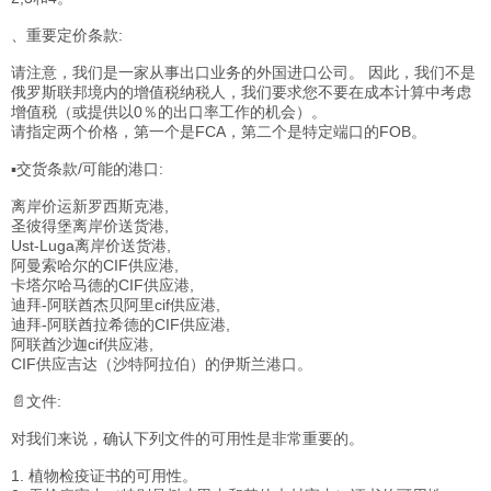
、重要定价条款:
请注意，我们是一家从事出口业务的外国进口公司。 因此，我们不是
俄罗斯联邦境内的增值税纳税人，我们要求您不要在成本计算中考虑
增值税（或提供以0％的出口率工作的机会）。
请指定两个价格，第一个是FCA，第二个是特定端口的FOB。
▪交货条款/可能的港口:
离岸价运新罗西斯克港,
圣彼得堡离岸价送货港,
Ust-Luga离岸价送货港,
阿曼索哈尔的CIF供应港,
卡塔尔哈马德的CIF供应港,
迪拜-阿联酋杰贝阿里cif供应港,
迪拜-阿联酋拉希德的CIF供应港,
阿联酋沙迦cif供应港,
CIF供应吉达（沙特阿拉伯）的伊斯兰港口。
📄文件:
对我们来说，确认下列文件的可用性是非常重要的。
1. 植物检疫证书的可用性。