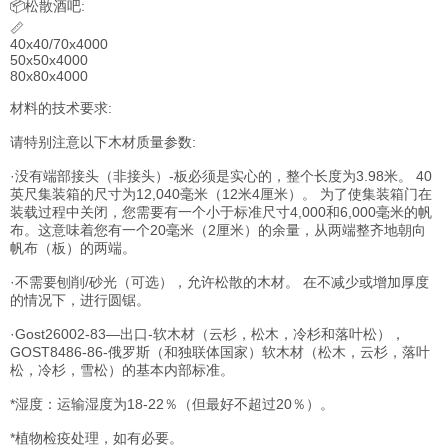
📦松散酒吧:
📏
40x40/70x4000
50x50x4000
80x80x4000
材料的技术要求:
请特别注意以下木材质量参数:
·没有端部接头（非接头）-板必须是实心的，整个长度为3.98米。 40
英尺集装箱的尺寸为12,040毫米（12米4厘米）。 为了使集装箱门在
装载过程中关闭，您需要有一个小于标准尺寸4,000和6,000毫米的帆
布。这意味着您有一个20毫米（2厘米）的余量，从两端整齐地朝向
帆布（板）的两端。
·不需要刨削/砂光（可选），允许松散的木材。 在不减少或增加厚度
的情况下，进行圆锯。
·Gost26002-83—出口-软木材（云杉，松木，冷杉和落叶松），
GOST8486-86-俄罗斯（和独联体国家）软木材（松木，云杉，落叶
松，冷杉，雪松）的基本内部标准。
*湿度：运输湿度为18-22％（但最好不超过20％）。
*植物检疫处理，如有必要。