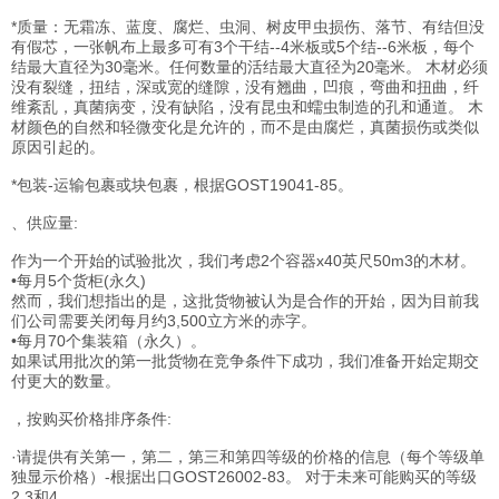
*质量：无霜冻、蓝度、腐烂、虫洞、树皮甲虫损伤、落节、有结但没
有假芯，一张帆布上最多可有3个干结--4米板或5个结--6米板，每个
结最大直径为30毫米。任何数量的活结最大直径为20毫米。 木材必须
没有裂缝，扭结，深或宽的缝隙，没有翘曲，凹痕，弯曲和扭曲，纤
维紊乱，真菌病变，没有缺陷，没有昆虫和蠕虫制造的孔和通道。 木
材颜色的自然和轻微变化是允许的，而不是由腐烂，真菌损伤或类似
原因引起的。
*包装-运输包裹或块包裹，根据GOST19041-85。
、供应量:
作为一个开始的试验批次，我们考虑2个容器x40英尺50m3的木材。
•每月5个货柜(永久)
然而，我们想指出的是，这批货物被认为是合作的开始，因为目前我
们公司需要关闭每月约3,500立方米的赤字。
•每月70个集装箱（永久）。
如果试用批次的第一批货物在竞争条件下成功，我们准备开始定期交
付更大的数量。
，按购买价格排序条件:
·请提供有关第一，第二，第三和第四等级的价格的信息（每个等级单
独显示价格）-根据出口GOST26002-83。 对于未来可能购买的等级
2,3和4。