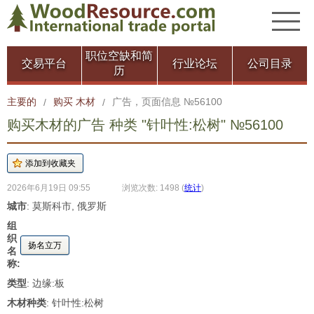
职位空缺和简
交易平台
行业论坛
公司目录
历
主要的
购买 木材
广告，页面信息 №56100
/
/
购买木材的广告 种类 "针叶性:松树" №56100
2026年6月19日 09:55
浏览次数: 1498
(
统计
)
城市
: 莫斯科市, 俄罗斯
组
织
扬名立万
名
称:
类型
: 边缘:板
木材种类
: 针叶性:松树