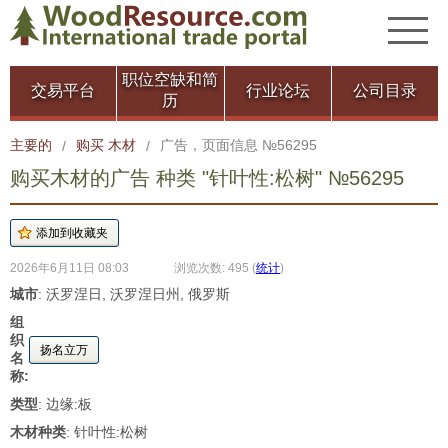
职位空缺和简
交易平台
行业论坛
公司目录
历
主要的
购买 木材
广告，页面信息 №56295
/
/
购买木材的广告 种类 "针叶性:松树" №56295
2026年6月11日 08:03
浏览次数: 495
(
统计
)
城市
: 沃罗涅日, 沃罗涅日州, 俄罗斯
组
织
扬名立万
名
称:
类型
: 边缘:板
木材种类
: 针叶性:松树