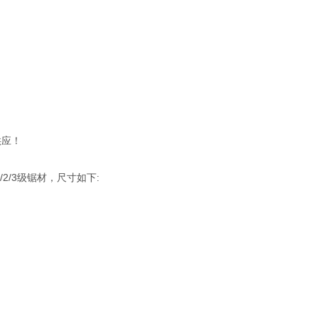
供应！
/3级锯材，尺寸如下: