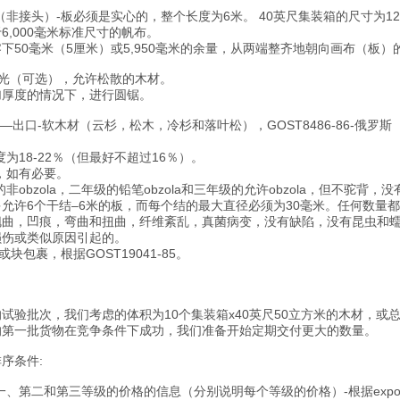
（非接头）-板必须是实心的，整个长度为6米。 40英尺集装箱的尺寸为12
6,000毫米标准尺寸的帆布。
下50毫米（5厘米）或5,950毫米的余量，从两端整齐地朝向画布（板）
砂光（可选），允许松散的木材。
加厚度的情况下，进行圆锯。
02-83—出口-软木材（云杉，松木，冷杉和落叶松），GOST8486-8
为18-22％（但最好不超过16％）。
，如有必要。
的非obzola，二年级的铅笔obzola和三年级的允许obzola，但不
允许6个干结–6米的板，而每个结的最大直径必须为30毫米。任何数量
翘曲，凹痕，弯曲和扭曲，纤维紊乱，真菌病变，没有缺陷，没有昆虫和蠕
损伤或类似原因引起的。
或块包裹，根据GOST19041-85。
试验批次，我们考虑的体积为10个集装箱x40英尺50立方米的木材，或总
的第一批货物在竞争条件下成功，我们准备开始定期交付更大的数量。
序条件:
、第二和第三等级的价格的信息（分别说明每个等级的价格）-根据export G