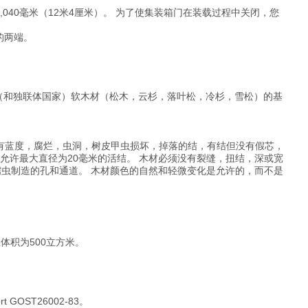
,040毫米（12米4厘米）。 为了使集装箱门在装载过程中关闭，您
的两端。
6-俄罗斯（和独联体国家）软木材（松木，云杉，落叶松，冷杉，雪松）的基
驼背，没有蓝度，腐烂，虫洞，树皮甲虫损坏，掉落的结，有结但没有假芯，
都允许最大直径为20毫米的活结。 木材必须没有裂缝，扭结，深或宽
虫制造的孔和通道。 木材颜色的自然和轻微变化是允许的，而不是
体积为500立方米。
OST26002-83。