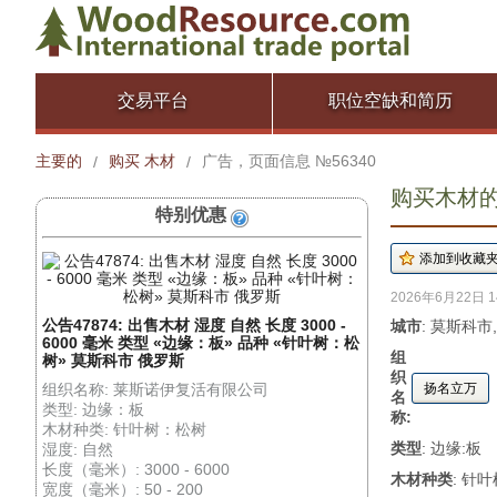
交易平台
职位空缺和简历
主要的
购买 木材
广告，页面信息 №56340
/
/
购买木材的广
特别优惠
2026年6月22日 1
公告47874: 出售木材 湿度 自然 长度 3000 -
城市
: 莫斯科市
6000 毫米 类型 «边缘：板» 品种 «针叶树：松
组
树» 莫斯科市 俄罗斯
织
组织名称: 莱斯诺伊复活有限公司
扬名立万
名
类型: 边缘：板
称:
木材种类: 针叶树：松树
类型
: 边缘:板
湿度: 自然
长度（毫米）: 3000 - 6000
木材种类
: 针
宽度（毫米）: 50 - 200