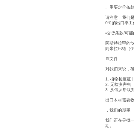
、重要定价条款
请注意，我们
0％的出口率工作
▪交货条款/可能
阿斯特拉罕的f
阿米拉巴德（伊
📄文件:
对我们来说，
1. 植物检疫
2. 无检疫害
3. 从俄罗斯
出口木材需要
，我们的期望:
我们正在寻找
期。