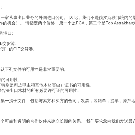
:
是一家从事出口业务的外国进口公司。 因此，我们不是俄罗斯联邦境内的
的机会）。 请指定两个价格，第一个是FCA，第二个是Fob Astrakh
的港口:
ob交货港。
朗）的CIF交货港。
确认下列文件的可用性是非常重要的。
证书的可用性。
虫（特别是树皮甲虫和其他木材害虫）证书的可用性。
联邦合法出口木材的所有必要许可证的可用性。
收集一揽子文件，包括与卖方和买方的合同，发票，装箱单，提单，原产
一个可靠和透明的合作伙伴来建立长期的关系。 我们要求您向我们发送最