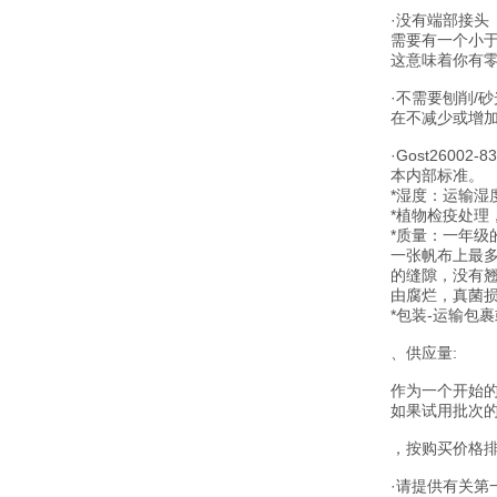
·没有端部接头
需要有一个小于
这意味着你有零
·不需要刨削/
在不减少或增
·Gost260
本内部标准。
*湿度：运输湿度
*植物检疫处理
*质量：一年级
一张帆布上最多
的缝隙，没有
由腐烂，真菌
*包装-运输包裹
、供应量:
作为一个开始的
如果试用批次
，按购买价格排
·请提供有关第一