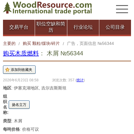
职位空缺和简
交易平台
行业论坛
公司目录
历
主要的
购买 颗粒/煤块/碎片
广告，页面信息 №56344
/
/
购买木质燃料
： 木屑 №56344
2026年6月23日 08:58
浏览次数: 357
(
统计
)
地区
: 伊塞克湖地区, 吉尔吉斯斯坦
组
织
扬名立万
名
称:
类型
: 木屑
每吨价格
: 价格可议