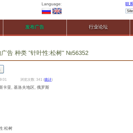
Language:
联
发布广告
行业论坛
告 种类 "针叶性:松树" №56352
9:01
浏览次数: 341
(
统计
)
斯卡亚, 基洛夫地区, 俄罗斯
叶性:松树