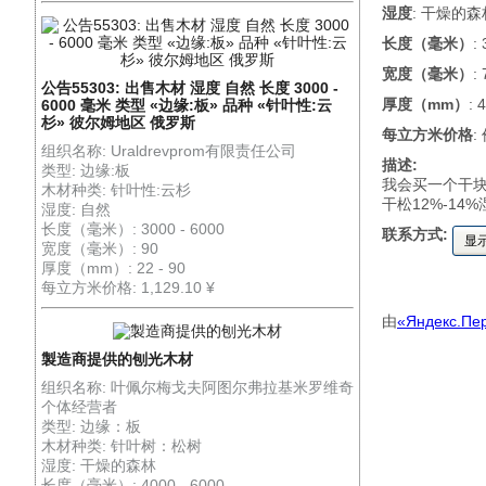
湿度
: 干燥的森
长度（毫米）
:
宽度（毫米）
: 
公告55303: 出售木材 湿度 自然 长度 3000 -
厚度（mm）
: 
6000 毫米 类型 «边缘:板» 品种 «针叶性:云
杉» 彼尔姆地区 俄罗斯
每立方米价格
:
组织名称: Uraldrevprom有限责任公司
描述:
类型: 边缘:板
我会买一个干块刨
木材种类: 针叶性:云杉
干松12%-14%
湿度: 自然
长度（毫米）: 3000 - 6000
联系方式:
显
宽度（毫米）: 90
厚度（mm）: 22 - 90
每立方米价格: 1,129.10 ¥
由
«Яндекс.Пе
製造商提供的刨光木材
组织名称: 叶佩尔梅戈夫阿图尔弗拉基米罗维奇
个体经营者
类型: 边缘：板
木材种类: 针叶树：松树
湿度: 干燥的森林
长度（毫米）: 4000 - 6000