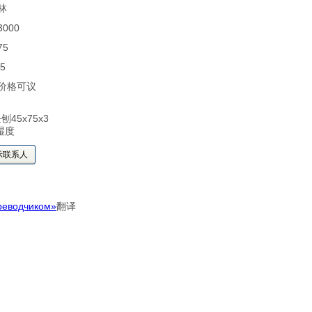
林
 3000
75
45
 价格可议
45x75x3
湿度
示联系人
реводчиком»
翻译