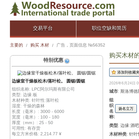
交易平台
职位空缺和简历
主要的
购买 木材
广告，页面信息 №56352
/
/
购买木材的广
特别优惠
边缘室干燥板松木/落叶松。 圆锯/圆锯
2026年6月24日 0
组织名称: LPC阿尔玛斯有限公司
城市
: 斯洛博德
类型: 边缘:板
组
木材种类: 针叶性:落叶松
织
湿度: 干燥的森林
扬名立万
名
长度（毫米）: 3000 - 6000
称:
宽度（毫米）: 100 - 180
厚度（mm）: 25 - 50
类型
: 边缘:酒吧
可用性: 有存货
每立方米价格: 2,214.77 ¥
木材种类
: 针