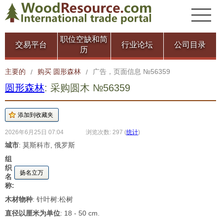
职位空缺和简
交易平台
行业论坛
公司目录
历
主要的
购买 圆形森林
广告，页面信息 №56359
/
/
圆形森林
: 采购圆木 №56359
2026年6月25日 07:04
浏览次数: 297
(
统计
)
城市
: 莫斯科市, 俄罗斯
组
织
扬名立万
名
称:
木材物种
: 针叶树:松树
直径以厘米为单位
: 18 - 50 cm.