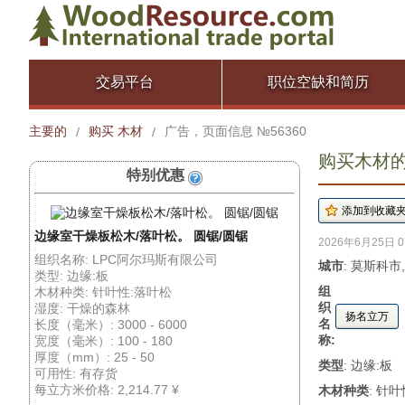
交易平台
职位空缺和简历
主要的
购买 木材
广告，页面信息 №56360
/
/
购买木材的广
特别优惠
边缘室干燥板松木/落叶松。 圆锯/圆锯
2026年6月25日 0
组织名称: LPC阿尔玛斯有限公司
城市
: 莫斯科市
类型: 边缘:板
组
木材种类: 针叶性:落叶松
织
湿度: 干燥的森林
扬名立万
名
长度（毫米）: 3000 - 6000
称:
宽度（毫米）: 100 - 180
厚度（mm）: 25 - 50
类型
: 边缘:板
可用性: 有存货
每立方米价格: 2,214.77 ¥
木材种类
: 针