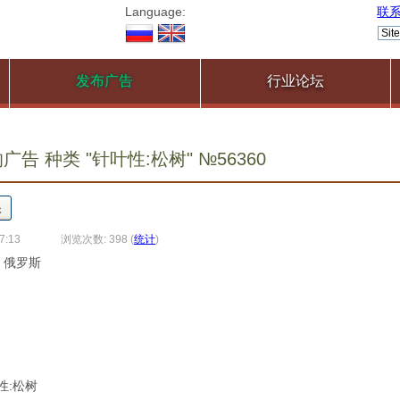
Language:
联
发布广告
行业论坛
告 种类 "针叶性:松树" №56360
7:13
浏览次数: 398
(
统计
)
, 俄罗斯
叶性:松树