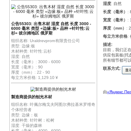
湿度
: 自然
长度（毫米）
:
宽度（毫米）
:
公告55303: 出售木材 湿度 自然 长度 3000 -
厚度（mm）
: 
6000 毫米 类型 «边缘:板» 品种 «针叶性:云
杉» 彼尔姆地区 俄罗斯
每立方米价格
:
组织名称: Uraldrevprom有限责任公司
描述:
类型: 边缘:板
目前，我们正
木材种类: 针叶性:云杉
供应包装板(托盘
湿度: 自然
所有细节都可
长度（毫米）: 3000 - 6000
宽度（毫米）: 90
联系方式:
显
厚度（mm）: 22 - 90
每立方米价格: 1,129.10 ¥
由
«Яндекс.Пе
製造商提供的刨光木材
组织名称: 叶佩尔梅戈夫阿图尔弗拉基米罗维奇
个体经营者
类型: 边缘：板
木材种类: 针叶树：松树
湿度: 干燥的森林
长度（毫米）: 4000 - 6000