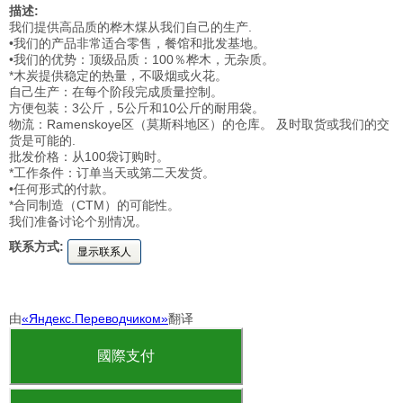
描述:
我们提供高品质的桦木煤从我们自己的生产.
•我们的产品非常适合零售，餐馆和批发基地。
•我们的优势：顶级品质：100％桦木，无杂质。
*木炭提供稳定的热量，不吸烟或火花。
自己生产：在每个阶段完成质量控制。
方便包装：3公斤，5公斤和10公斤的耐用袋。
物流：Ramenskoye区（莫斯科地区）的仓库。 及时取货或我们的交
货是可能的.
批发价格：从100袋订购时。
*工作条件：订单当天或第二天发货。
•任何形式的付款。
*合同制造（CTM）的可能性。
我们准备讨论个别情况。
联系方式:
显示联系人
由
«Яндекс.Переводчиком»
翻译
國際支付