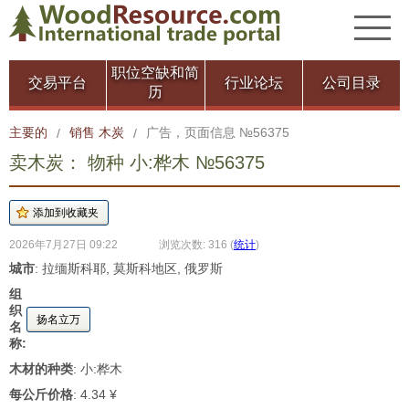
职位空缺和简
交易平台
行业论坛
公司目录
历
主要的
销售 木炭
广告，页面信息 №56375
/
/
卖木炭： 物种 小:桦木 №56375
2026年7月27日 09:22
浏览次数: 316
(
统计
)
城市
: 拉缅斯科耶, 莫斯科地区, 俄罗斯
组
织
扬名立万
名
称:
木材的种类
: 小:桦木
每公斤价格
: 4.34 ¥