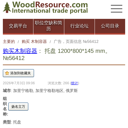
职位空缺和简
交易平台
行业论坛
公司目录
历
主要的
购买 木制容器
广告，页面信息 №56412
/
/
购买木制容器
： 托盘 1200*800*145 mm。
№56412
2026年7月3日 09:06
浏览次数: 266
(
统计
)
城市
: 加里宁格勒, 加里宁格勒地区, 俄罗斯
组
织
扬名立万
名
称:
类型
: 托盘