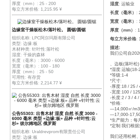
厚度（mm）: 25 - 200
湿度
: 运输业
每立方米价格: 1,215.95 ¥
长度（毫米）
:
宽度（毫米）
:
边缘室干燥板松木/落叶松。 圆锯/圆锯
厚度（mm）
: 
组织名称: LPC阿尔玛斯有限公司
每立方米价格
:
类型: 边缘:板
描述:
木材种类: 针叶性:落叶松
我们公司自20
湿度: 干燥的森林
长度（毫米）: 3000 - 6000
、边板(落叶松)
宽度（毫米）: 100 - 180
*湿度:运输(18-
厚度（mm）: 25 - 50
*等级:1-4
可用性: 有存货
*尺寸:
每立方米价格: 2,214.77 ¥
-厚度:18 / 25 /
-宽度:100 / 12
-长度:2 / 3 / 4 /
*价格:
—14,000㎡/m
公告55303: 出售木材 湿度 自然 长度 3000 -
—17,000-17,
6000 毫米 类型 «边缘:板» 品种 «针叶性:云
*生产能力：每月
杉» 彼尔姆地区 俄罗斯
*定制:我们根
组织名称: Uraldrevprom有限责任公司
我们还用松树
类型: 边缘:板