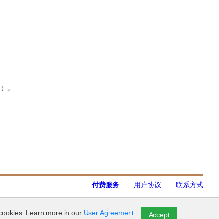
边）。
付费服务
用户协议
联系方式
© 2012-2026 ЛеснойРесурс.рф
 cookies. Learn more in our
User Agreement
.
Accept