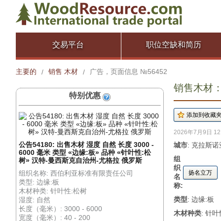
交易平台
职位空缺和简历
主要的
销售 木材
广告，页面信息 №56452
/
/
销售木材： 
特别优惠
2026年7月9日 12
公告54180: 出售木材 湿度 自然 长度 3000 -
城市
: 克拉斯
6000 毫米 类型 «边缘:板» 品种 «针叶性:松
组
树» 汉特-曼西斯克自治州-尤格拉 俄罗斯
织
组织名称: 西伯利亚标准有限责任公司
扬名立万
名
类型: 边缘:板
称:
木材种类: 针叶性:松树
类型
: 边缘:板
湿度: 自然
长度（毫米）: 3000 - 6000
木材种类
: 针
宽度（毫米）: 40 - 200