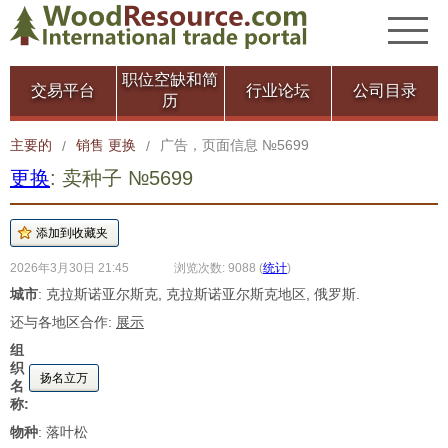
职位空缺和简
交易平台
行业论坛
公司目录
历
主要的
销售 更换
广告，页面信息 №5699
/
/
更换
: 卖种子 №5699
2026年3月30日 21:45
浏览次数: 9088
(
统计
)
城市
: 克拉斯诺亚尔斯克, 克拉斯诺亚尔斯克地区, 俄罗斯.
还与各地区合作:
展示
组
织
扬名立万
名
称:
物种
: 落叶松