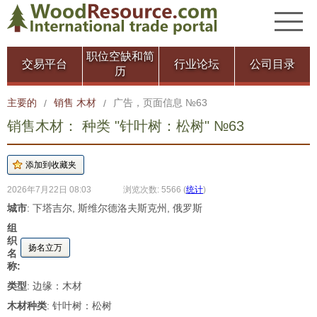
职位空缺和简
交易平台
行业论坛
公司目录
历
主要的
销售 木材
广告，页面信息 №63
/
/
销售木材： 种类 "针叶树：松树" №63
2026年7月22日 08:03
浏览次数: 5566
(
统计
)
城市
: 下塔吉尔, 斯维尔德洛夫斯克州, 俄罗斯
组
织
扬名立万
名
称:
类型
: 边缘：木材
木材种类
: 针叶树：松树