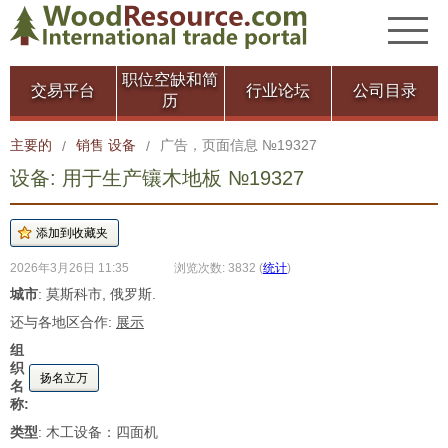
职位空缺和简
交易平台
行业论坛
公司目录
历
主要的
销售 设备
广告，页面信息 №19327
/
/
设备: 用于生产镶木地板 №19327
2026年3月26日 11:35
浏览次数: 3832
(
统计
)
城市
: 莫斯科市, 俄罗斯.
还与各地区合作:
展示
组
织
扬名立万
名
称:
类型
: 木工设备：四面机