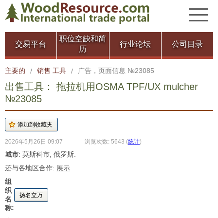
职位空缺和简
交易平台
行业论坛
公司目录
历
主要的
销售 工具
广告，页面信息 №23085
/
/
出售工具： 拖拉机用OSMA TPF/UX mulcher
№23085
2026年5月26日 09:07
浏览次数: 5643
(
统计
)
城市
: 莫斯科市, 俄罗斯.
还与各地区合作:
展示
组
织
扬名立万
名
称: