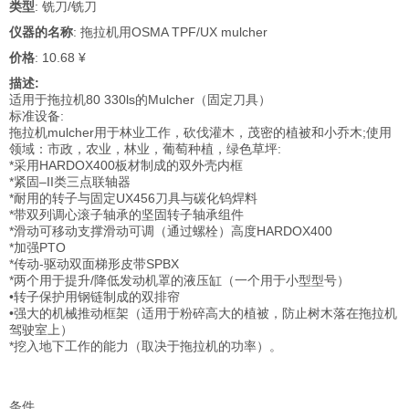
类型
: 铣刀/铣刀
仪器的名称
: 拖拉机用OSMA TPF/UX mulcher
价格
: 10.68 ¥
描述:
适用于拖拉机80 330ls的Mulcher（固定刀具）
标准设备:
拖拉机mulcher用于林业工作，砍伐灌木，茂密的植被和小乔木;使用
领域：市政，农业，林业，葡萄种植，绿色草坪:
*采用HARDOX400板材制成的双外壳内框
*紧固–II类三点联轴器
*耐用的转子与固定UX456刀具与碳化钨焊料
*带双列调心滚子轴承的坚固转子轴承组件
*滑动可移动支撑滑动可调（通过螺栓）高度HARDOX400
*加强PTO
*传动-驱动双面梯形皮带SPBX
*两个用于提升/降低发动机罩的液压缸（一个用于小型型号）
•转子保护用钢链制成的双排帘
•强大的机械推动框架（适用于粉碎高大的植被，防止树木落在拖拉机
驾驶室上）
*挖入地下工作的能力（取决于拖拉机的功率）。
条件